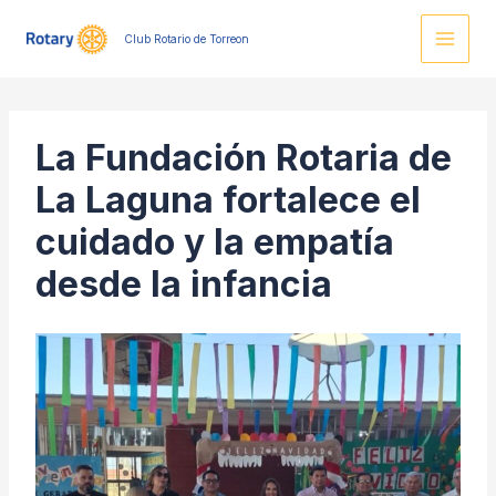
Ir
al
Club Rotario de Torreon
contenido
La Fundación Rotaria de
La Laguna fortalece el
cuidado y la empatía
desde la infancia