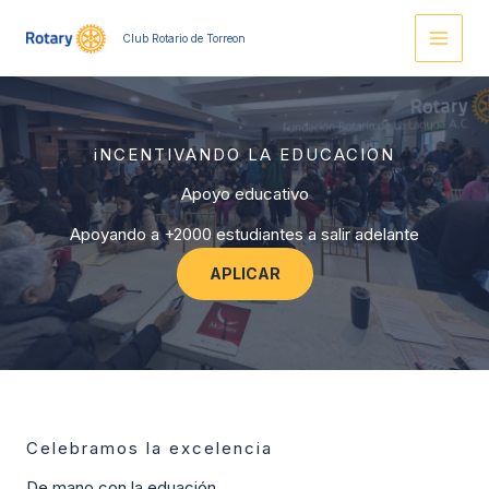
Ir
al
Club Rotario de Torreon
contenido
iNCENTIVANDO LA EDUCACION
Apoyo educativo
Apoyando a +2000 estudiantes a salir adelante
APLICAR
Celebramos la excelencia
De mano con la eduación