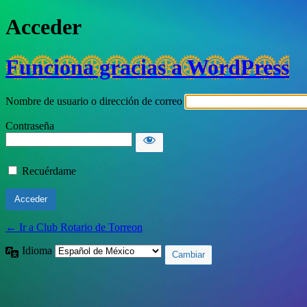
Acceder
Funciona gracias a WordPress
Nombre de usuario o dirección de correo
Contraseña
Recuérdame
← Ir a Club Rotario de Torreon
Idioma