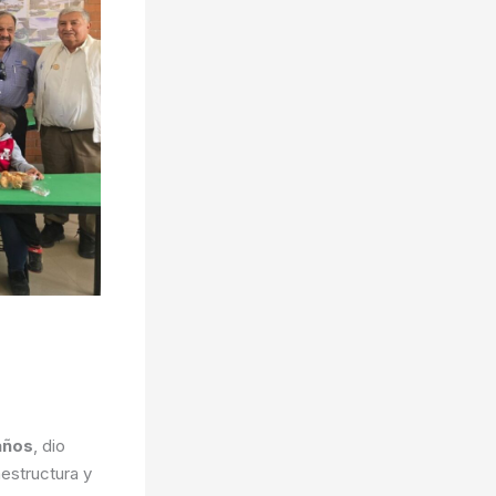
años
, dio
aestructura y