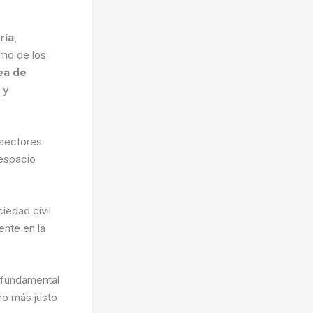
ría
,
omo de los
ea de
y
 sectores
 espacio
iedad civil
ente en la
r fundamental
uro más justo