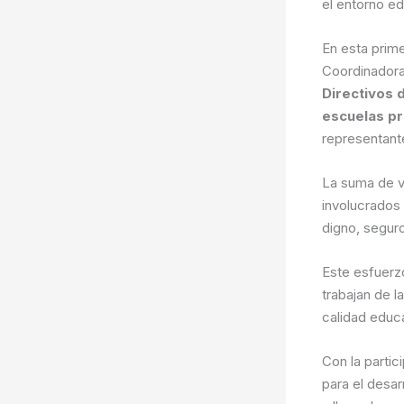
el entorno ed
En esta prim
Coordinadora
Directivos 
escuelas pr
representant
La suma de v
involucrados 
digno, seguro
Este esfuerz
trabajan de 
calidad educa
Con la partic
para el desar