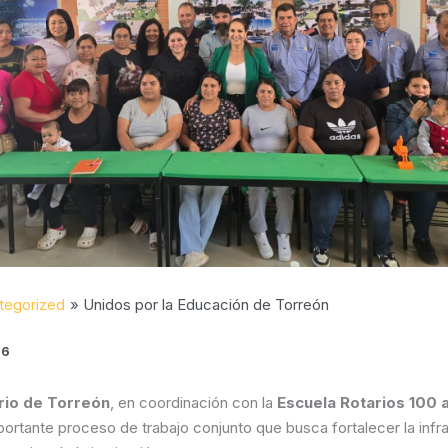
tegorized
Unidos por la Educación de Torreón
26
rio de Torreón
, en coordinación con la
Escuela Rotarios 100 
mportante proceso de trabajo conjunto que busca fortalecer la infr