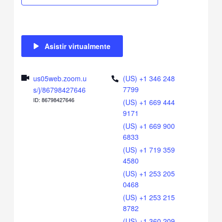
Asistir virtualmente
us05web.zoom.u
(US) +1 346 248
7799
s/j/86798427646
ID: 86798427646
(US) +1 669 444
9171
(US) +1 669 900
6833
(US) +1 719 359
4580
(US) +1 253 205
0468
(US) +1 253 215
8782
(US) +1 360 209